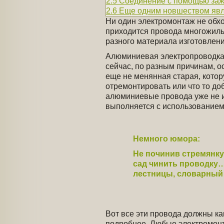
2.5
Соединение с помощью за
2.6
Еще одним новшеством яв
Ни один электромонтаж не обх
приходится провода многожиль
разного материала изготовлени
Алюминиевая электропроводка 
сейчас, по разным причинам, о
еще не менянная старая, котору
отремонтировать или что то до
алюминиевые провода уже не и
выполняется с использованием
Немного юмора:
Не починив стремянку,
сад чинить проводку…
лестницы, словарный 
Вот все эти провода должны ка
подробнее. Любые электромон