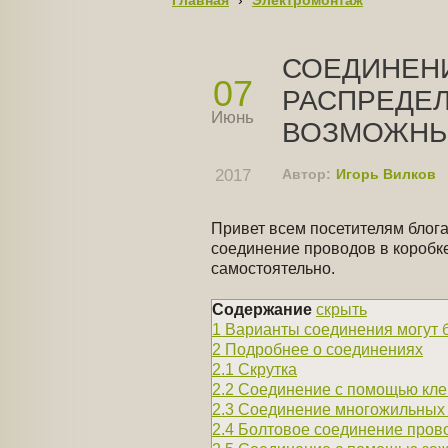
Главная
›
Электромонтаж
СОЕДИНЕН
07
РАСПРЕДЕ
Июнь
ВОЗМОЖНЫ
ВАРИАНТЫ
2017
Автор:
Игорь Вилков
Привет всем посетителям блога
соединение проводов в коробке
самостоятельно.
Содержание
скрыть
1
Варианты соединения могут 
2
Подробнее о соединениях
2.1
Скрутка
2.2
Соединение с помощью кле
2.3
Соединение многожильных
2.4
Болтовое соединение пров