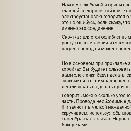
Начнем с любимой и привыкшей 
главной электрической книге п
электроустановок) говорится о 
это не ошибусь, если скажу, чт
именно это соединение.
Скрутка является ослабленным
росту сопротивления и естеств
нагрев провода и может привест
Но в основном при прокладке 
коробках Вы будите пользоват
вами электрики будут делать, с
знакомиться с этим запрещенн
легализовать и сделать прочны
Говорить можно сколько угодно
части. Провода необходимые дл
6 и зачистить мелкой наждачно
скручиваем, используя обыкно
своеобразная косичка. Неровны
бокорезами.