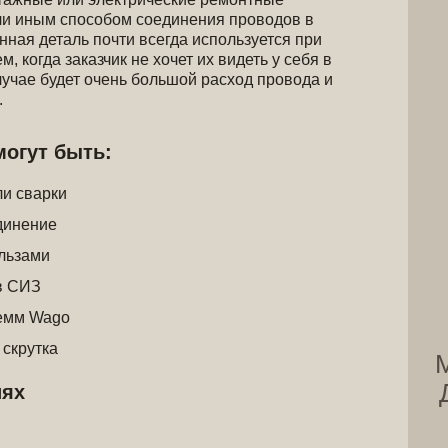
ли иным способом соединения проводов в
нная деталь почти всегда используется при
, когда заказчик не хочет их видеть у себя в
лучае будет очень большой расход провода и
.
огут быть:
ли сварки
динение
льзами
в СИЗ
емм Wago
скрутка
иях