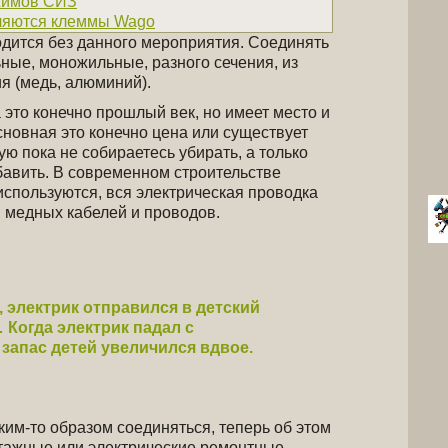
жимов СИЗ
ляются клеммы Wago
одится без данного мероприятия. Соединять
ные, моножильные, разного сечения, из
я (медь, алюминий).
это конечно прошлый век, но имеет место и
сновная это конечно цена или существует
ю пока не собираетесь убирать, а только
бавить. В современном строительстве
спользуются, вся электрическая проводка
 медных кабелей и проводов.
 электрик отправился в детский
 Когда электрик падал с
запас детей увеличился вдвое.
ким-то образом соединяться, теперь об этом
тажные или электрические ремонтные