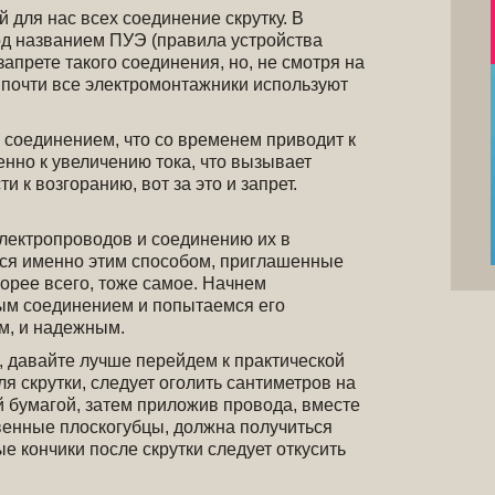
для нас всех соединение скрутку. В
од названием ПУЭ (правила устройства
запрете такого соединения, но, не смотря на
о почти все электромонтажники используют
 соединением, что со временем приводит к
енно к увеличению тока, что вызывает
и к возгоранию, вот за это и запрет.
электропроводов и соединению их в
ься именно этим способом, приглашенные
корее всего, тоже самое. Начнем
ым соединением и попытаемся его
м, и надежным.
, давайте лучше перейдем к практической
я скрутки, следует оголить сантиметров на
й бумагой, затем приложив провода, вместе
венные плоскогубцы, должна получиться
е кончики после скрутки следует откусить