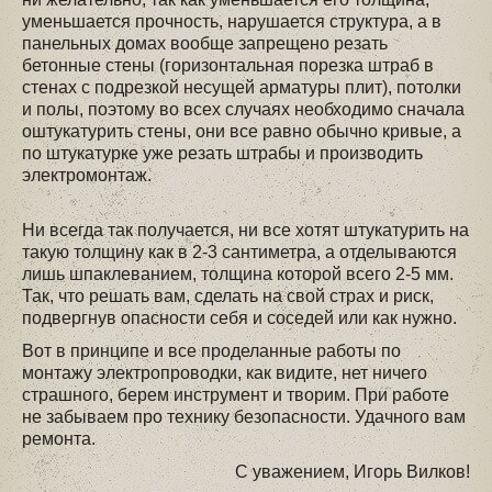
уменьшается прочность, нарушается структура, а в
панельных домах вообще запрещено резать
бетонные стены (горизонтальная порезка штраб в
стенах с подрезкой несущей арматуры плит), потолки
и полы, поэтому во всех случаях необходимо сначала
оштукатурить стены, они все равно обычно кривые, а
по штукатурке уже резать штрабы и производить
электромонтаж.
Ни всегда так получается, ни все хотят штукатурить на
такую толщину как в 2-3 сантиметра, а отделываются
лишь шпаклеванием, толщина которой всего 2-5 мм.
Так, что решать вам, сделать на свой страх и риск,
подвергнув опасности себя и соседей или как нужно.
Вот в принципе и все проделанные работы по
монтажу электропроводки, как видите, нет ничего
страшного, берем инструмент и творим. При работе
не забываем про технику безопасности. Удачного вам
ремонта.
С уважением, Игорь Вилков!