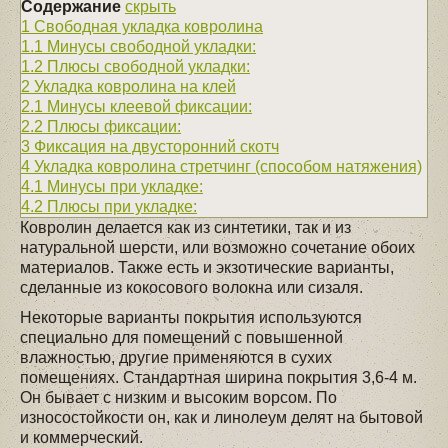
Содержание
скрыть
1
Свободная укладка ковролина
1.1
Минусы свободной укладки:
1.2
Плюсы свободной укладки:
2
Укладка ковролина на клей
2.1
Минусы клеевой фиксации:
2.2
Плюсы фиксации:
3
Фиксация на двусторонний скотч
4
Укладка ковролина стретчинг (способом натяжения)
4.1
Минусы при укладке:
4.2
Плюсы при укладке:
Ковролин делается как из синтетики, так и из
натуральной шерсти, или возможно сочетание обоих
материалов. Также есть и экзотические варианты,
сделанные из кокосового волокна или сизаля.
Некоторые варианты покрытия используются
специально для помещений с повышенной
влажностью, другие применяются в сухих
помещениях. Стандартная ширина покрытия 3,6-4 м.
Он бывает с низким и высоким ворсом. По
износостойкости он, как и линолеум делят на бытовой
и коммерческий.