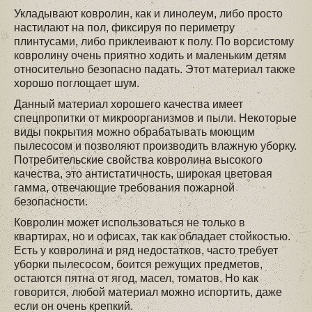
Укладывают ковролин, как и линолеум, либо просто
настилают на пол, фиксируя по периметру
плинтусами, либо приклеивают к полу. По ворсистому
ковролину очень приятно ходить и маленьким детям
относительно безопасно падать. Этот материал также
хорошо поглощает шум.
Данный материал хорошего качества имеет
спецпропитки от микроорганизмов и пыли. Некоторые
виды покрытия можно обрабатывать моющим
пылесосом и позволяют производить влажную уборку.
Потребительские свойства ковролина высокого
качества, это антистатичность, широкая цветовая
гамма, отвечающие требования пожарной
безопасности.
Ковролин может использоваться не только в
квартирах, но и офисах, так как обладает стойкостью.
Есть у ковролина и ряд недостатков, часто требует
уборки пылесосом, боится режущих предметов,
остаются пятна от ягод, масел, томатов. Но как
говорится, любой материал можно испортить, даже
если он очень крепкий.