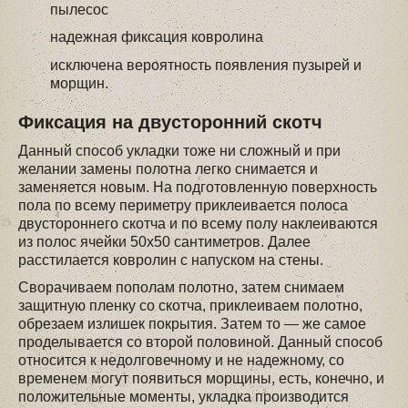
пылесос
надежная фиксация ковролина
исключена вероятность появления пузырей и
морщин.
Фиксация на двусторонний скотч
Данный способ укладки тоже ни сложный и при
желании замены полотна легко снимается и
заменяется новым. На подготовленную поверхность
пола по всему периметру приклеивается полоса
двустороннего скотча и по всему полу наклеиваются
из полос ячейки 50х50 сантиметров. Далее
расстилается ковролин с напуском на стены.
Сворачиваем пополам полотно, затем снимаем
защитную пленку со скотча, приклеиваем полотно,
обрезаем излишек покрытия. Затем то — же самое
проделывается со второй половиной. Данный способ
относится к недолговечному и не надежному, со
временем могут появиться морщины, есть, конечно, и
положительные моменты, укладка производится