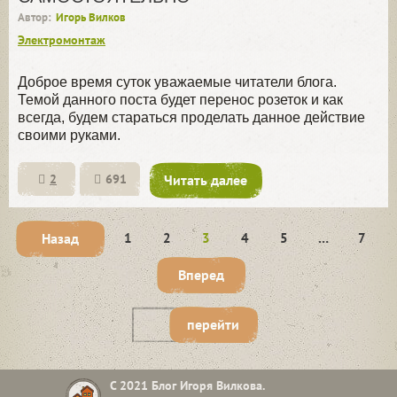
Автор:
Игорь Вилков
Электромонтаж
Доброе время суток уважаемые читатели блога.
Темой данного поста будет перенос розеток и как
всегда, будем стараться проделать данное действие
своими руками.
2
691
Читать далее
Назад
1
2
3
4
5
…
7
Вперед
С 2021 Блог Игоря Вилкова.